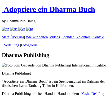
Adoptiere ein Dharma Buch
by Dharma Publishing
Start
|
Über uns
|
Wie wir helfen
|
Videos
|
Spenden
|
Volontäre
|
Kontakt
Verteilung
|
Fotogalerie
Dharma Publishing
Dharma Publishing
"Adoptiere-ein-Dharma-Buch" ist ein Spendenaufruf im Rahmen der He
tibetischen Lama Tarthang Tulku in Kalifornien.
Dharma Publishing arbeited Hand in Hand mit dem
"Yeshe De"
Projek