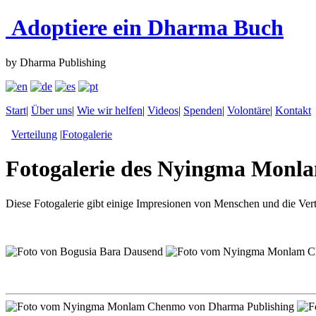
Adoptiere ein Dharma Buch
by Dharma Publishing
Start
|
Über uns
|
Wie wir helfen
|
Videos
|
Spenden
|
Volontäre
|
Kontakt
Verteilung
|
Fotogalerie
Fotogalerie des Nyingma Monl
Diese Fotogalerie gibt einige Impresionen von Menschen und die Vert