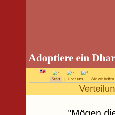
Adoptiere ein Dha
Start
|
Über uns
|
Wie wir helfen
Verteilu
"Mögen die