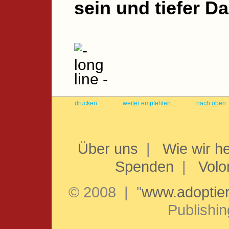
sein und tiefer D
drucken
weiter empfehlen
nach oben
Über uns
|
Wie wir he
Spenden
|
Volo
© 2008 | "
www.adoptie
Publishi