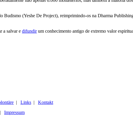
liberadamente não apenas 6.000 monastérios, mas também a maioria dos
o Budismo (Yeshe De Project), reimprimindo-os na Dharma Publishing In
r a salvar e
difundir
um conhecimento antigo de extremo valor espiritua
lontäre
|
Links
|
Kontakt
 |
Impressum