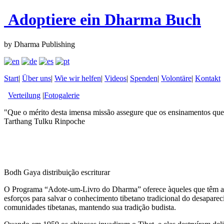
Adoptiere ein Dharma Buch
by Dharma Publishing
Start
|
Über uns
|
Wie wir helfen
|
Videos
|
Spenden
|
Volontäre
|
Kontakt
Verteilung
|
Fotogalerie
"Que o mérito desta imensa missão assegure que os ensinamentos que 
Tarthang Tulku Rinpoche
Bodh Gaya distribuição escriturar
O Programa “Adote-um-Livro do Dharma” oferece àqueles que têm amor
esforços para salvar o conhecimento tibetano tradicional do desapare
comunidades tibetanas, mantendo sua tradição budista.