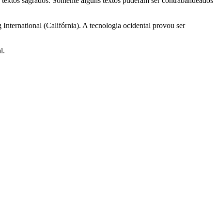
 textos sagrados. Somente alguns textos puderam ser contrabandeados
ternational (Califórnia). A tecnologia ocidental provou ser
l.