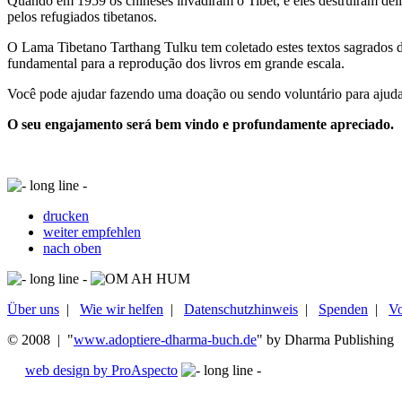
Quando em 1959 os chineses invadiram o Tibet, e eles destruíram de
pelos refugiados tibetanos.
O Lama Tibetano Tarthang Tulku tem coletado estes textos sagrados d
fundamental para a reprodução dos livros em grande escala.
Você pode ajudar fazendo uma doação ou sendo voluntário para ajuda
O seu engajamento será bem vindo e profundamente apreciado.
drucken
weiter empfehlen
nach oben
Über uns
|
Wie wir helfen
|
Datenschutzhinweis
|
Spenden
|
Vo
© 2008 | "
www.adoptiere-dharma-buch.de
" by Dharma Publishing
web design by ProAspecto