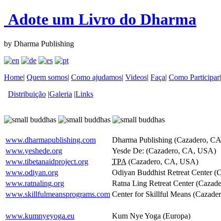
Adote um Livro do Dharma
by Dharma Publishing
Home
|
Quem somos
|
Como ajudamos
|
Videos
|
Faça
|
Como Participar
Distribuição
|
Galeria
|
Links
www.dharmapublishing.com
Dharma Publishing (Cazadero, C
www.yeshede.org
Yesde De: (Cazadero, CA, USA)
www.tibetanaidproject.org
TPA
(Cazadero, CA, USA)
www.odiyan.org
Odiyan Buddhist Retreat Center 
www.ratnaling.org
Ratna Ling Retreat Center (Caza
www.skillfulmeansprograms.com
Center for Skillful Means (Cazad
www.kumnyeyoga.eu
Kum Nye Yoga (Europa)