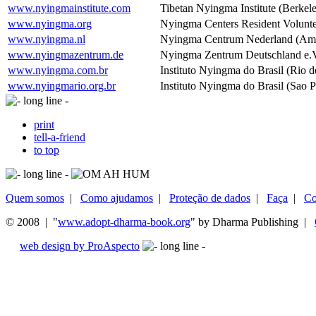
www.nyingmainstitute.com
Tibetan Nyingma Institute (Berke
www.nyingma.org
Nyingma Centers Resident Volunt
www.nyingma.nl
Nyingma Centrum Nederland (Ams
www.nyingmazentrum.de
Nyingma Zentrum Deutschland e.V
www.nyingma.com.br
Instituto Nyingma do Brasil (Rio de
www.nyingmario.org.br
Instituto Nyingma do Brasil (Sao P
print
tell-a-friend
to top
Quem somos
|
Como ajudamos
|
Proteção de dados
|
Faça
|
Co
© 2008 | "
www.adopt-dharma-book.org
" by Dharma Publishing |
web design by ProAspecto